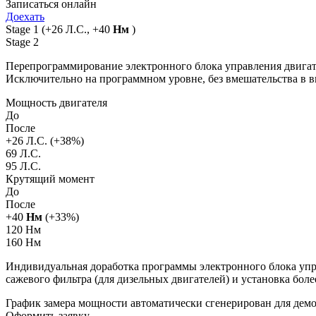
Записаться онлайн
Доехать
Stage 1
(+26 Л.С., +40
Нм
)
Stage 2
Перепрограммирование электронного блока управления двигат
Исключительно на программном уровне, без вмешательства в 
Мощность двигателя
До
После
+
26
Л.С. (+
38
%)
69 Л.С.
95 Л.С.
Крутящий момент
До
После
+
40
Нм
(+
33
%)
120 Нм
160 Нм
Индивидуальная доработка программы электронного блока упра
сажевого фильтра (для дизельных двигателей) и установка бол
График замера мощности автоматически сгенерирован для де
Оформить заявку