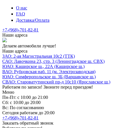
О нас
FAQ
Доставка/Оплата
+7-(968)-701-82-81
Наши адреса
Делаем автомобили лучше!
Наши адреса
ЗАО: 2-ая Магистральная 10с2 (ТТК)
САО: Лавочкина 23, стр. 3 (Ленинградское ш. СВХ)
ЮАО: Каширское ш., 22А (Каширское ш.)
ВАО: Рубцовская наб. 11 (м. Электрозаводская)
ЮАО: Симферопольское ш. 3Б (Варшавское ш.)
СВАО: Староватутинский пр-д 10с10 (Ярославское ш.)
Работаем по записи! Звоните перед приездом!
Меню
Пн-Пт: с 10:00 до 21:00
Сб: с 10:00 до 20:00
Вс: По согласованию
Сегодня работаем до 20:00
+7-(968)-701-82-81
Заказать обратный звонок