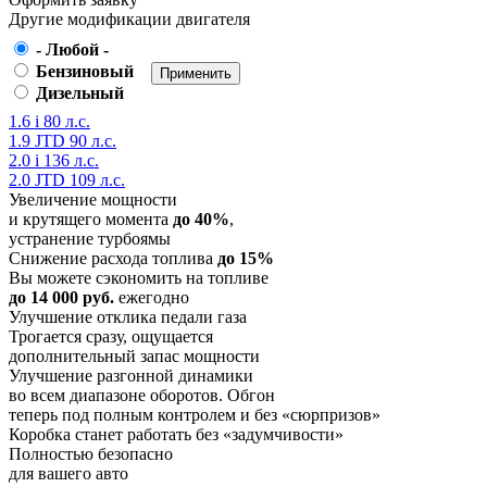
Другие модификации двигателя
- Любой -
Бензиновый
Дизельный
1.6 i 80 л.с.
1.9 JTD 90 л.с.
2.0 i 136 л.с.
2.0 JTD 109 л.с.
Увеличение мощности
и крутящего момента
до 40%
,
устранение турбоямы
Снижение расхода топлива
до 15%
Вы можете сэкономить на топливе
до 14 000 руб.
ежегодно
Улучшение отклика педали газа
Трогается сразу, ощущается
дополнительный запас мощности
Улучшение разгонной динамики
во всем диапазоне оборотов. Обгон
теперь под полным контролем и без «сюрпризов»
Коробка станет работать без «задумчивости»
Полностью безопасно
для вашего авто