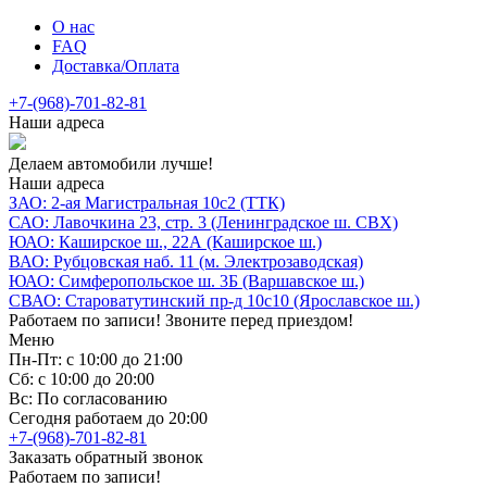
О нас
FAQ
Доставка/Оплата
+7-(968)-701-82-81
Наши адреса
Делаем автомобили лучше!
Наши адреса
ЗАО: 2-ая Магистральная 10с2 (ТТК)
САО: Лавочкина 23, стр. 3 (Ленинградское ш. СВХ)
ЮАО: Каширское ш., 22А (Каширское ш.)
ВАО: Рубцовская наб. 11 (м. Электрозаводская)
ЮАО: Симферопольское ш. 3Б (Варшавское ш.)
СВАО: Староватутинский пр-д 10с10 (Ярославское ш.)
Работаем по записи! Звоните перед приездом!
Меню
Пн-Пт: с 10:00 до 21:00
Сб: с 10:00 до 20:00
Вс: По согласованию
Сегодня работаем до 20:00
+7-(968)-701-82-81
Заказать обратный звонок
Работаем по записи!