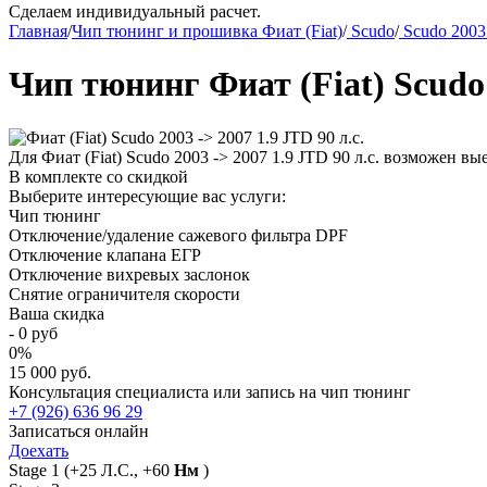
Сделаем индивидуальный расчет.
Главная
/
Чип тюнинг и прошивка Фиат (Fiat)
/
Scudo
/
Scudo 2003
Чип тюнинг Фиат (Fiat) Scudo 
Для Фиат (Fiat) Scudo 2003 -> 2007 1.9 JTD 90 л.с. возможен 
В комплекте со скидкой
Выберите интересующие вас услуги:
Чип тюнинг
Отключение/удаление сажевого фильтра DPF
Отключение клапана ЕГР
Отключение вихревых заслонок
Снятие ограничителя скорости
Ваша скидка
-
0
руб
0
%
15 000 руб.
Консультация специалиста или запись на чип тюнинг
+7 (926) 636 96 29
Записаться онлайн
Доехать
Stage 1
(+25 Л.С., +60
Нм
)