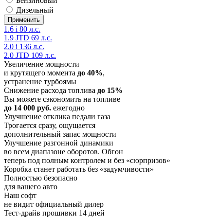
Бензиновый
Дизельный
1.6 i 80 л.с.
1.9 JTD 69 л.с.
2.0 i 136 л.с.
2.0 JTD 109 л.с.
Увеличение мощности
и крутящего момента
до 40%
,
устранение турбоямы
Снижение расхода топлива
до 15%
Вы можете сэкономить на топливе
до 14 000 руб.
ежегодно
Улучшение отклика педали газа
Трогается сразу, ощущается
дополнительный запас мощности
Улучшение разгонной динамики
во всем диапазоне оборотов. Обгон
теперь под полным контролем и без «сюрпризов»
Коробка станет работать без «задумчивости»
Полностью безопасно
для вашего авто
Наш софт
не видит официальный дилер
Тест-драйв прошивки 14 дней