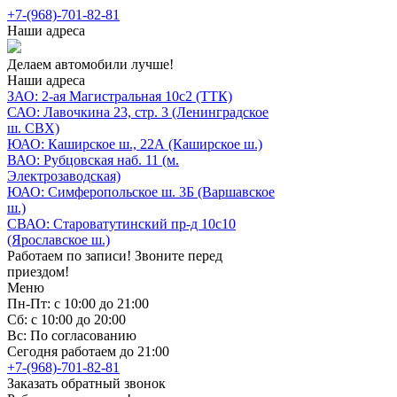
+7-(968)-701-82-81
Наши адреса
Делаем автомобили лучше!
Наши адреса
ЗАО: 2-ая Магистральная 10с2 (ТТК)
САО: Лавочкина 23, стр. 3 (Ленинградское
ш. СВХ)
ЮАО: Каширское ш., 22А (Каширское ш.)
ВАО: Рубцовская наб. 11 (м.
Электрозаводская)
ЮАО: Симферопольское ш. 3Б (Варшавское
ш.)
СВАО: Староватутинский пр-д 10с10
(Ярославское ш.)
Работаем по записи! Звоните перед
приездом!
Меню
Пн-Пт: с 10:00 до 21:00
Сб: с 10:00 до 20:00
Вс: По согласованию
Сегодня работаем до 21:00
+7-(968)-701-82-81
Заказать обратный звонок