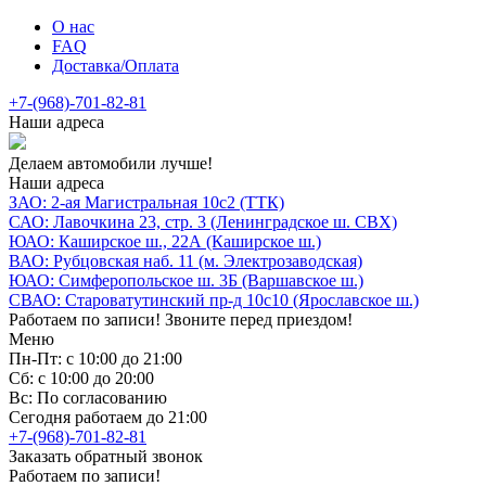
О нас
FAQ
Доставка/Оплата
+7-(968)-701-82-81
Наши адреса
Делаем автомобили лучше!
Наши адреса
ЗАО: 2-ая Магистральная 10с2 (ТТК)
САО: Лавочкина 23, стр. 3 (Ленинградское ш. СВХ)
ЮАО: Каширское ш., 22А (Каширское ш.)
ВАО: Рубцовская наб. 11 (м. Электрозаводская)
ЮАО: Симферопольское ш. 3Б (Варшавское ш.)
СВАО: Староватутинский пр-д 10с10 (Ярославское ш.)
Работаем по записи! Звоните перед приездом!
Меню
Пн-Пт: с 10:00 до 21:00
Сб: с 10:00 до 20:00
Вс: По согласованию
Сегодня работаем до 21:00
+7-(968)-701-82-81
Заказать обратный звонок
Работаем по записи!