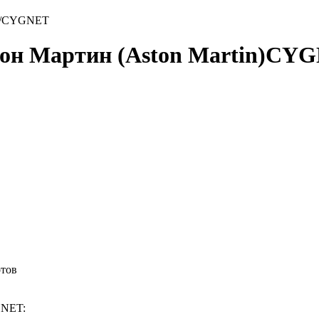
/
CYGNET
тон Мартин (Aston Martin)CY
отов
GNET: