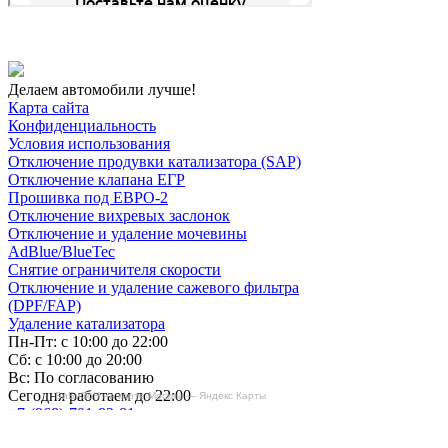
Делаем автомобили лучше!
Карта сайта
Конфиденциальность
Условия использования
Отключение продувки катализатора (SAP)
Отключение клапана ЕГР
Прошивка под ЕВРО-2
Отключение вихревых заслонок
Отключение и удаление мочевины
AdBlue/BlueTec
Снятие ограничителя скорости
Отключение и удаление сажевого фильтра
(DPF/FAP)
Удаление катализатора
Пн-Пт: с 10:00 до 22:00
Сб: с 10:00 до 20:00
Вс: По согласованию
Сегодня работаем до 22:00
БиБиЗоН на карте Москвы — Яндекс Карты
+7-(968)-701-82-81
Записаться онлайн