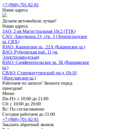
+7-(968)-701-82-81
Наши адреса
Делаем автомобили лучше!
Наши адреса
ЗАО: 2-ая Магистральная 10с2 (ТТК)
САО: Лавочкина 23, стр. 3 (Ленинградское
ш. СВХ)
ЮАО: Каширское ш., 22А (Каширское ш.)
ВАО: Рубцовская наб. 11 (м.
Электрозаводская)
ЮАО: Симферопольское ш. 3Б (Варшавское
ш.)
СВАО: Староватутинский пр-д 10с10
(Ярославское ш.)
Работаем по записи! Звоните перед
приездом!
Меню
Пн-Пт: с 10:00 до 21:00
Сб: с 10:00 до 20:00
Вс: По согласованию
Сегодня работаем до 21:00
+7-(968)-701-82-81
Заказать обратный звонок