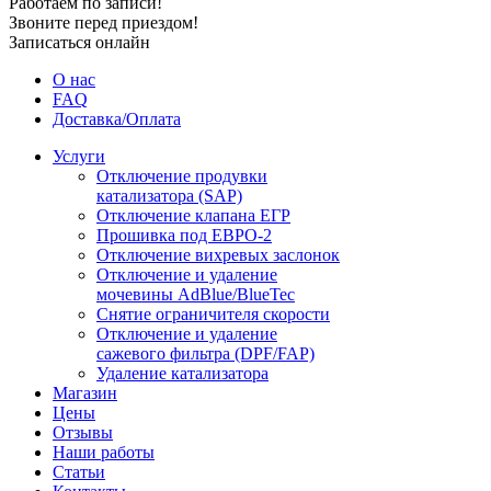
Работаем по записи!
Звоните перед приездом!
Записаться онлайн
О нас
FAQ
Доставка/Оплата
Услуги
Отключение продувки
катализатора (SAP)
Отключение клапана ЕГР
Прошивка под ЕВРО-2
Отключение вихревых заслонок
Отключение и удаление
мочевины AdBlue/BlueTec
Снятие ограничителя скорости
Отключение и удаление
сажевого фильтра (DPF/FAP)
Удаление катализатора
Магазин
Цены
Отзывы
Наши работы
Статьи