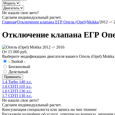
Не нашли свое авто?
Сделаем индивидуальный расчет.
Главная
/
Отключение клапана ЕГР Опель (Opel)
/
Mokka
/
2012 -> 
Отключение клапана ЕГР Опел
От 15 000 руб.
Выберите модификацию двигателя вашего Опель (Opel) Mokka 2
- Любой -
Бензиновый
Дизельный
1.4 Turbo 140 л.с.
1.6 CDTI 110 л.с.
1.6 CDTI 136 л.с.
1.7 CDTI 130 л.с.
Не нашли свое авто?
Сделаем индивидуальный расчет.
Консультация специалиста или запись на чип тюнинг
Расскажем подробнее об услуге, ответим на вопросы, запишем 