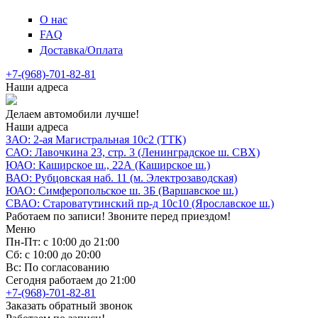
О нас
FAQ
Доставка/Оплата
+7-(968)-701-82-81
Наши адреса
Делаем автомобили лучше!
Наши адреса
ЗАО: 2-ая Магистральная 10с2 (ТТК)
САО: Лавочкина 23, стр. 3 (Ленинградское ш. СВХ)
ЮАО: Каширское ш., 22А (Каширское ш.)
ВАО: Рубцовская наб. 11 (м. Электрозаводская)
ЮАО: Симферопольское ш. 3Б (Варшавское ш.)
СВАО: Староватутинский пр-д 10с10 (Ярославское ш.)
Работаем по записи! Звоните перед приездом!
Меню
Пн-Пт: с 10:00 до 21:00
Сб: с 10:00 до 20:00
Вс: По согласованию
Сегодня работаем до 21:00
+7-(968)-701-82-81
Заказать обратный звонок