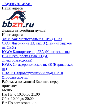
+7-(968)-701-82-81
Наши адреса
Делаем автомобили лучше!
Наши адреса
ЗАО: 2-ая Магистральная 10с2 (ТТК)
САО: Лавочкина 23, стр. 3 (Ленинградское
ш. СВХ)
ЮАО: Каширское ш., 22А (Каширское ш.)
ВАО: Рубцовская наб. 11 (м.
Электрозаводская)
ЮАО: Симферопольское ш. 3Б (Варшавское
ш.)
СВАО: Староватутинский пр-д 10с10
(Ярославское ш.)
Работаем по записи! Звоните перед
приездом!
Меню
Пн-Пт: с 10:00 до 21:00
Сб: с 10:00 до 20:00
Вс: По согласованию