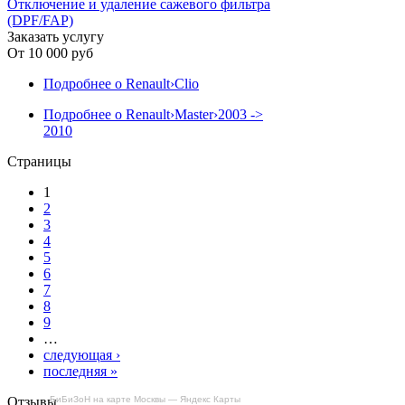
Отключение и удаление сажевого фильтра
(DPF/FAP)
Заказать услугу
От
10 000 руб
Подробнее
о Renault›Clio
Подробнее
о Renault›Master›2003 ->
2010
Страницы
1
2
3
4
5
6
7
8
9
…
следующая ›
последняя »
Отзывы
БиБиЗоН на карте Москвы — Яндекс Карты