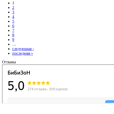
1
2
3
4
5
6
7
8
9
…
следующая ›
последняя »
Отзывы