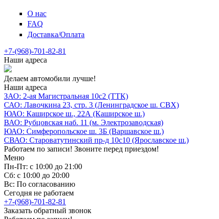
О нас
FAQ
Доставка/Оплата
+7-(968)-701-82-81
Наши адреса
Делаем автомобили лучше!
Наши адреса
ЗАО: 2-ая Магистральная 10с2 (ТТК)
САО: Лавочкина 23, стр. 3 (Ленинградское ш. СВХ)
ЮАО: Каширское ш., 22А (Каширское ш.)
ВАО: Рубцовская наб. 11 (м. Электрозаводская)
ЮАО: Симферопольское ш. 3Б (Варшавское ш.)
СВАО: Староватутинский пр-д 10с10 (Ярославское ш.)
Работаем по записи! Звоните перед приездом!
Меню
Пн-Пт: с 10:00 до 21:00
Сб: с 10:00 до 20:00
Вс: По согласованию
Сегодня не работаем
+7-(968)-701-82-81
Заказать обратный звонок