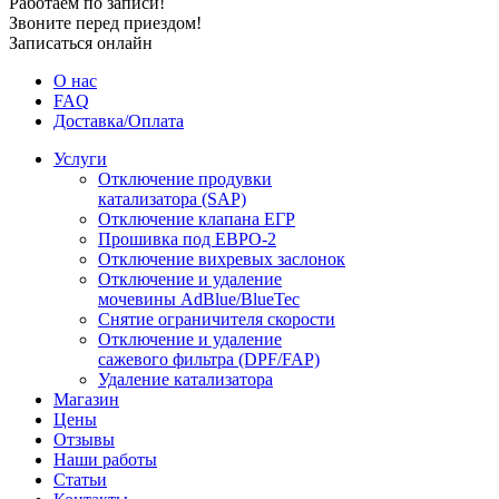
Работаем по записи!
Звоните перед приездом!
Записаться онлайн
О нас
FAQ
Доставка/Оплата
Услуги
Отключение продувки
катализатора (SAP)
Отключение клапана ЕГР
Прошивка под ЕВРО-2
Отключение вихревых заслонок
Отключение и удаление
мочевины AdBlue/BlueTec
Снятие ограничителя скорости
Отключение и удаление
сажевого фильтра (DPF/FAP)
Удаление катализатора
Магазин
Цены
Отзывы
Наши работы
Статьи