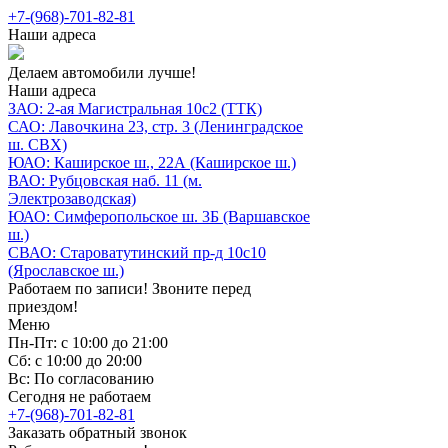
+7-(968)-701-82-81
Наши адреса
Делаем автомобили лучше!
Наши адреса
ЗАО: 2-ая Магистральная 10с2 (ТТК)
САО: Лавочкина 23, стр. 3 (Ленинградское
ш. СВХ)
ЮАО: Каширское ш., 22А (Каширское ш.)
ВАО: Рубцовская наб. 11 (м.
Электрозаводская)
ЮАО: Симферопольское ш. 3Б (Варшавское
ш.)
СВАО: Староватутинский пр-д 10с10
(Ярославское ш.)
Работаем по записи! Звоните перед
приездом!
Меню
Пн-Пт: с 10:00 до 21:00
Сб: с 10:00 до 20:00
Вс: По согласованию
Сегодня не работаем
+7-(968)-701-82-81
Заказать обратный звонок