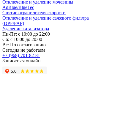
Отключение и удаление мочевины
AdBlue/BlueTec
Снятие ограничителя скорости
Отключение и удаление сажевого фильтра
(DPF/FAP)
Удаление катализатора
Пн-Пт: с 10:00 до 22:00
Сб: с 10:00 до 20:00
Вс: По согласованию
Сегодня не работаем
+7-(968)-701-82-81
Записаться онлайн
Copyright © 2008-2026, ООО “БиБиЗон”.
Все права защищены.
Все товарные знаки, перечисленные на
сайте, являются собственностью их
владельцев
и размещены в информационных целях.
Отзывы
Наши работы