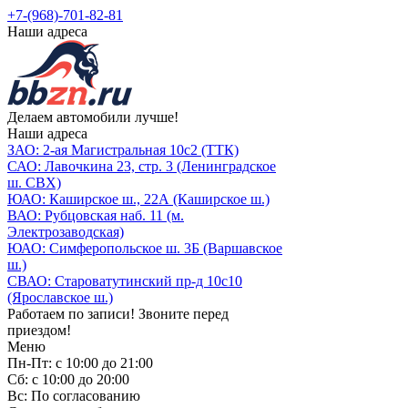
+7-(968)-701-82-81
Наши адреса
Делаем автомобили лучше!
Наши адреса
ЗАО: 2-ая Магистральная 10с2 (ТТК)
САО: Лавочкина 23, стр. 3 (Ленинградское
ш. СВХ)
ЮАО: Каширское ш., 22А (Каширское ш.)
ВАО: Рубцовская наб. 11 (м.
Электрозаводская)
ЮАО: Симферопольское ш. 3Б (Варшавское
ш.)
СВАО: Староватутинский пр-д 10с10
(Ярославское ш.)
Работаем по записи! Звоните перед
приездом!
Меню
Пн-Пт: с 10:00 до 21:00
Сб: с 10:00 до 20:00
Вс: По согласованию