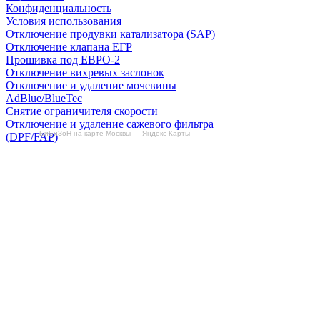
Конфиденциальность
Условия использования
Отключение продувки катализатора (SAP)
Отключение клапана ЕГР
Прошивка под ЕВРО-2
Отключение вихревых заслонок
Отключение и удаление мочевины
AdBlue/BlueTec
Снятие ограничителя скорости
Отключение и удаление сажевого фильтра
БиБиЗоН на карте Москвы — Яндекс Карты
(DPF/FAP)
Удаление катализатора
Пн-Пт: с 10:00 до 22:00
Сб: с 10:00 до 20:00
Вс: По согласованию
Сегодня не работаем
+7-(968)-701-82-81
Записаться онлайн
Copyright © 2008-2026, ООО “БиБиЗон”.
Все права защищены.
Все товарные знаки, перечисленные на