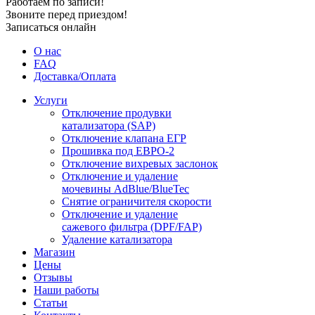
Работаем по записи!
Звоните перед приездом!
Записаться онлайн
О нас
FAQ
Доставка/Оплата
Услуги
Отключение продувки
катализатора (SAP)
Отключение клапана ЕГР
Прошивка под ЕВРО-2
Отключение вихревых заслонок
Отключение и удаление
мочевины AdBlue/BlueTec
Снятие ограничителя скорости
Отключение и удаление
сажевого фильтра (DPF/FAP)
Удаление катализатора
Магазин
Цены
Отзывы
Наши работы
Статьи