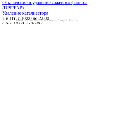
Отключение и удаление сажевого фильтра
(DPF/FAP)
Удаление катализатора
Пн-Пт: с 10:00 до 22:00
БиБиЗоН на карте Москвы — Яндекс Карты
Сб: с 10:00 до 20:00
Вс: По согласованию
Сегодня работаем до 20:00
+7-(968)-701-82-81
Записаться онлайн
Copyright © 2008-2026, ООО “БиБиЗон”.
Все права защищены.
Все товарные знаки, перечисленные на
сайте, являются собственностью их
владельцев
и размещены в информационных целях.
Отзывы
Наши работы
Контакты
+7-(968)-701-82-81
Записаться онлайн