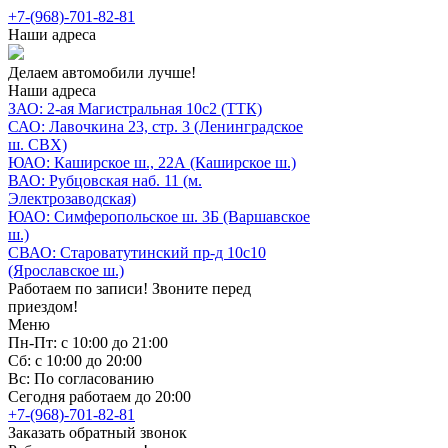
+7-(968)-701-82-81
Наши адреса
Делаем автомобили лучше!
Наши адреса
ЗАО: 2-ая Магистральная 10с2 (ТТК)
САО: Лавочкина 23, стр. 3 (Ленинградское
ш. СВХ)
ЮАО: Каширское ш., 22А (Каширское ш.)
ВАО: Рубцовская наб. 11 (м.
Электрозаводская)
ЮАО: Симферопольское ш. 3Б (Варшавское
ш.)
СВАО: Староватутинский пр-д 10с10
(Ярославское ш.)
Работаем по записи! Звоните перед
приездом!
Меню
Пн-Пт: с 10:00 до 21:00
Сб: с 10:00 до 20:00
Вс: По согласованию
Сегодня работаем до 20:00
+7-(968)-701-82-81
Заказать обратный звонок