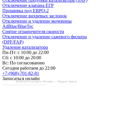
Отключение продувки катализатора (SAP)
Отключение клапана ЕГР
Прошивка под ЕВРО-2
Отключение вихревых заслонок
Отключение и удаление мочевины
AdBlue/BlueTec
Снятие ограничителя скорости
Отключение и удаление сажевого фильтра
(DPF/FAP)
Удаление катализатора
Пн-Пт: с 10:00 до 22:00
Сб: с 10:00 до 20:00
Вс: По согласованию
Сегодня работаем до 22:00
+7-(968)-701-82-81
Записаться онлайн
БиБиЗоН на карте Москвы — Яндекс Карты
Copyright © 2008-2026, ООО “БиБиЗон”.
Все права защищены.
Все товарные знаки, перечисленные на
сайте, являются собственностью их
владельцев
и размещены в информационных целях.