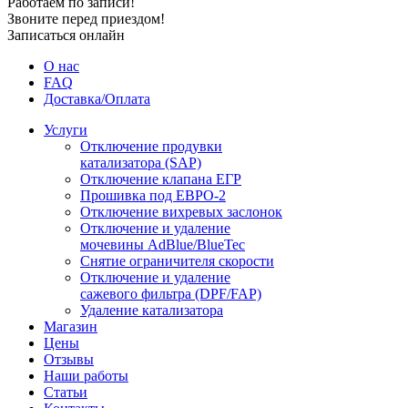
Работаем по записи!
Звоните перед приездом!
Записаться онлайн
О нас
FAQ
Доставка/Оплата
Услуги
Отключение продувки
катализатора (SAP)
Отключение клапана ЕГР
Прошивка под ЕВРО-2
Отключение вихревых заслонок
Отключение и удаление
мочевины AdBlue/BlueTec
Снятие ограничителя скорости
Отключение и удаление
сажевого фильтра (DPF/FAP)
Удаление катализатора
Магазин
Цены
Отзывы
Наши работы
Статьи