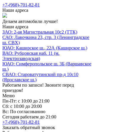
+7-(968)-701-82-81
Наши адреса
Делаем автомобили лучше!
Наши адреса
ЗАО: 2-ая Магистральная 10с2 (ТТК)
САО: Лавочкина 23, стр. 3 (Ленинградское
ш. СВХ)
ЮАО: Каширское ш., 22А (Каширское ш.)
ВАО: Рубцовская наб. 11 (м.
Электрозаводская)
ЮАО: Симферопольское ш. 3Б (Варшавское
ш.)
СВАО: Староватутинский пр-д 10с10
(Ярославское ш.)
Работаем по записи! Звоните перед
приездом!
Меню
Пн-Пт: с 10:00 до 21:00
Сб: с 10:00 до 20:00
Вс: По согласованию
Сегодня работаем до 21:00
+7-(968)-701-82-81
Заказать обратный звонок