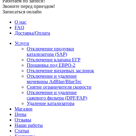
Работаем по записи!
Звоните перед приездом!
Записаться онлайн
О нас
FAQ
Доставка/Оплата
Услуги
Отключение продувки
катализатора (SAP)
Отключение клапана ЕГР
Прошивка под ЕВРО-2
Отключение вихревых заслонок
Отключение и удаление
мочевины AdBlue/BlueTec
Снятие ограничителя скорости
Отключение и удаление
сажевого фильтра (DPF/FAP)
Удаление катализатора
Магазин
Цены
Отзывы
Наши работы
Статьи