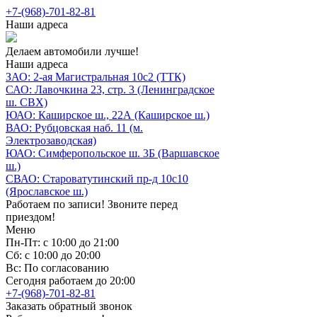
+7-(968)-701-82-81
Наши адреса
Делаем автомобили лучше!
Наши адреса
ЗАО: 2-ая Магистральная 10с2 (ТТК)
САО: Лавочкина 23, стр. 3 (Ленинградское
ш. СВХ)
ЮАО: Каширское ш., 22А (Каширское ш.)
ВАО: Рубцовская наб. 11 (м.
Электрозаводская)
ЮАО: Симферопольское ш. 3Б (Варшавское
ш.)
СВАО: Староватутинский пр-д 10с10
(Ярославское ш.)
Работаем по записи! Звоните перед
приездом!
Меню
Пн-Пт: с 10:00 до 21:00
Сб: с 10:00 до 20:00
Вс: По согласованию
Сегодня работаем до 20:00
+7-(968)-701-82-81
Заказать обратный звонок