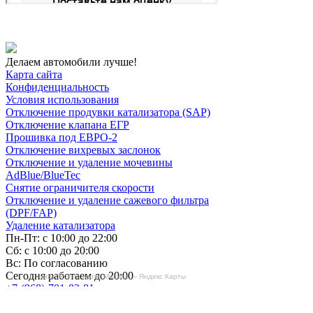
Делаем автомобили лучше!
Карта сайта
Конфиденциальность
Условия использования
Отключение продувки катализатора (SAP)
Отключение клапана ЕГР
Прошивка под ЕВРО-2
Отключение вихревых заслонок
Отключение и удаление мочевины
AdBlue/BlueTec
Снятие ограничителя скорости
Отключение и удаление сажевого фильтра
(DPF/FAP)
Удаление катализатора
Пн-Пт: с 10:00 до 22:00
Сб: с 10:00 до 20:00
Вс: По согласованию
Сегодня работаем до 20:00
БиБиЗоН на карте Москвы — Яндекс Карты
+7-(968)-701-82-81
Записаться онлайн