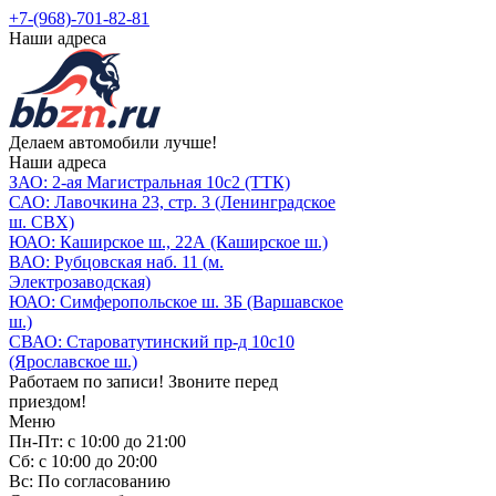
+7-(968)-701-82-81
Наши адреса
Делаем автомобили лучше!
Наши адреса
ЗАО: 2-ая Магистральная 10с2 (ТТК)
САО: Лавочкина 23, стр. 3 (Ленинградское
ш. СВХ)
ЮАО: Каширское ш., 22А (Каширское ш.)
ВАО: Рубцовская наб. 11 (м.
Электрозаводская)
ЮАО: Симферопольское ш. 3Б (Варшавское
ш.)
СВАО: Староватутинский пр-д 10с10
(Ярославское ш.)
Работаем по записи! Звоните перед
приездом!
Меню
Пн-Пт: с 10:00 до 21:00
Сб: с 10:00 до 20:00
Вс: По согласованию