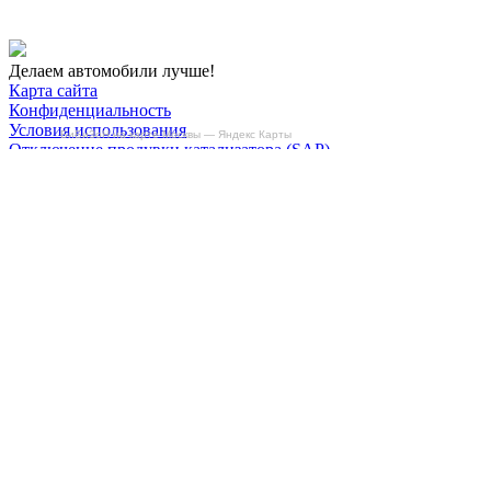
Делаем автомобили лучше!
Карта сайта
Конфиденциальность
Условия использования
БиБиЗоН на карте Москвы — Яндекс Карты
Отключение продувки катализатора (SAP)
Отключение клапана ЕГР
Прошивка под ЕВРО-2
Отключение вихревых заслонок
Отключение и удаление мочевины
AdBlue/BlueTec
Снятие ограничителя скорости
Отключение и удаление сажевого фильтра
(DPF/FAP)
Удаление катализатора
Пн-Пт: с 10:00 до 22:00
Сб: с 10:00 до 20:00
Вс: По согласованию
Сегодня работаем до 22:00
+7-(968)-701-82-81
Записаться онлайн