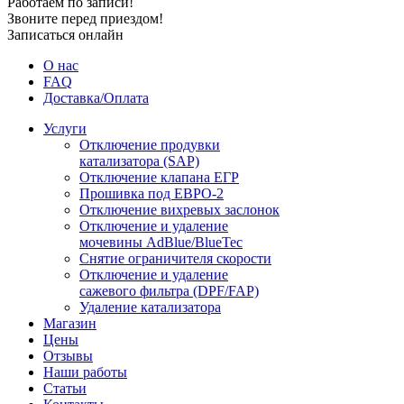
Работаем по записи!
Звоните перед приездом!
Записаться онлайн
О нас
FAQ
Доставка/Оплата
Услуги
Отключение продувки
катализатора (SAP)
Отключение клапана ЕГР
Прошивка под ЕВРО-2
Отключение вихревых заслонок
Отключение и удаление
мочевины AdBlue/BlueTec
Снятие ограничителя скорости
Отключение и удаление
сажевого фильтра (DPF/FAP)
Удаление катализатора
Магазин
Цены
Отзывы
Наши работы
Статьи