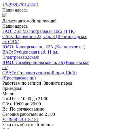
+7-(968)-701-82-81
Наши адреса
Делаем автомобили лучше!
Наши адреса
ЗАО: 2-ая Магистральная 10с2 (ТТК)
САО: Лавочкина 23, стр. 3 (Ленинградское
ш. СВХ)
ЮАО: Каширское ш., 22А (Каширское ш.)
ВАО: Рубцовская наб. 11 (м.
Электрозаводская)
ЮАО: Симферопольское ш. 3Б (Варшавское
ш.)
СВАО: Староватутинский пр-д 10с10
(Ярославское ш.)
Работаем по записи! Звоните перед
приездом!
Меню
Пн-Пт: с 10:00 до 21:00
Сб: с 10:00 до 20:00
Вс: По согласованию
Сегодня работаем до 21:00
+7-(968)-701-82-81
Заказать обратный звонок