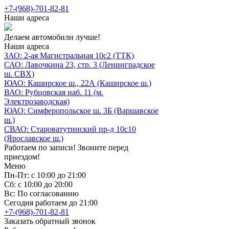
+7-(968)-701-82-81
Наши адреса
Делаем автомобили лучше!
Наши адреса
ЗАО: 2-ая Магистральная 10с2 (ТТК)
САО: Лавочкина 23, стр. 3 (Ленинградское
ш. СВХ)
ЮАО: Каширское ш., 22А (Каширское ш.)
ВАО: Рубцовская наб. 11 (м.
Электрозаводская)
ЮАО: Симферопольское ш. 3Б (Варшавское
ш.)
СВАО: Староватутинский пр-д 10с10
(Ярославское ш.)
Работаем по записи! Звоните перед
приездом!
Меню
Пн-Пт: с 10:00 до 21:00
Сб: с 10:00 до 20:00
Вс: По согласованию
Сегодня работаем до 21:00
+7-(968)-701-82-81
Заказать обратный звонок