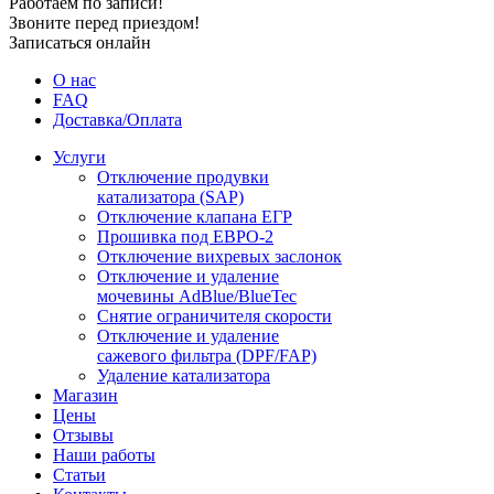
Работаем по записи!
Звоните перед приездом!
Записаться онлайн
О нас
FAQ
Доставка/Оплата
Услуги
Отключение продувки
катализатора (SAP)
Отключение клапана ЕГР
Прошивка под ЕВРО-2
Отключение вихревых заслонок
Отключение и удаление
мочевины AdBlue/BlueTec
Снятие ограничителя скорости
Отключение и удаление
сажевого фильтра (DPF/FAP)
Удаление катализатора
Магазин
Цены
Отзывы
Наши работы
Статьи