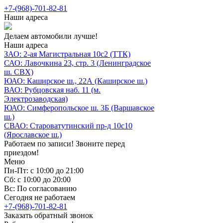
+7-(968)-701-82-81
Наши адреса
Делаем автомобили лучше!
Наши адреса
ЗАО: 2-ая Магистральная 10с2 (ТТК)
САО: Лавочкина 23, стр. 3 (Ленинградское
ш. СВХ)
ЮАО: Каширское ш., 22А (Каширское ш.)
ВАО: Рубцовская наб. 11 (м.
Электрозаводская)
ЮАО: Симферопольское ш. 3Б (Варшавское
ш.)
СВАО: Староватутинский пр-д 10с10
(Ярославское ш.)
Работаем по записи! Звоните перед
приездом!
Меню
Пн-Пт: с 10:00 до 21:00
Сб: с 10:00 до 20:00
Вс: По согласованию
Сегодня не работаем
+7-(968)-701-82-81
Заказать обратный звонок