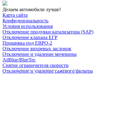
Делаем автомобили лучше!
Карта сайта
Конфиденциальность
Условия использования
Отключение продувки катализатора (SAP)
Отключение клапана ЕГР
Прошивка под ЕВРО-2
Отключение вихревых заслонок
Отключение и удаление мочевины
AdBlue/BlueTec
Снятие ограничителя скорости
БиБиЗоН на карте Москвы — Яндекс Карты
Отключение и удаление сажевого фильтра
(DPF/FAP)
Удаление катализатора
Пн-Пт: с 10:00 до 22:00
Сб: с 10:00 до 20:00
Вс: По согласованию
Сегодня не работаем
+7-(968)-701-82-81
Записаться онлайн