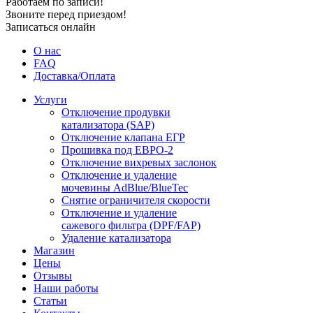
Работаем по записи!
Звоните перед приездом!
Записаться онлайн
О нас
FAQ
Доставка/Оплата
Услуги
Отключение продувки
катализатора (SAP)
Отключение клапана ЕГР
Прошивка под ЕВРО-2
Отключение вихревых заслонок
Отключение и удаление
мочевины AdBlue/BlueTec
Снятие ограничителя скорости
Отключение и удаление
сажевого фильтра (DPF/FAP)
Удаление катализатора
Магазин
Цены
Отзывы
Наши работы
Статьи