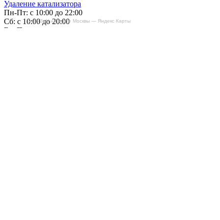
Удаление катализатора
Пн-Пт: с 10:00 до 22:00
Сб: с 10:00 до 20:00
БиБиЗоН на карте Москвы — Яндекс Карты
Вс: По согласованию
Сегодня работаем до 22:00
+7-(968)-701-82-81
Записаться онлайн
Copyright © 2008-2026, ООО “БиБиЗон”.
Все права защищены.
Все товарные знаки, перечисленные на
сайте, являются собственностью их
владельцев
и размещены в информационных целях.
Отзывы
Наши работы
Контакты
+7-(968)-701-82-81
Записаться онлайн
Обратная связь