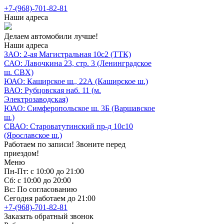
+7-(968)-701-82-81
Наши адреса
Делаем автомобили лучше!
Наши адреса
ЗАО: 2-ая Магистральная 10с2 (ТТК)
САО: Лавочкина 23, стр. 3 (Ленинградское
ш. СВХ)
ЮАО: Каширское ш., 22А (Каширское ш.)
ВАО: Рубцовская наб. 11 (м.
Электрозаводская)
ЮАО: Симферопольское ш. 3Б (Варшавское
ш.)
СВАО: Староватутинский пр-д 10с10
(Ярославское ш.)
Работаем по записи! Звоните перед
приездом!
Меню
Пн-Пт: с 10:00 до 21:00
Сб: с 10:00 до 20:00
Вс: По согласованию
Сегодня работаем до 21:00
+7-(968)-701-82-81
Заказать обратный звонок