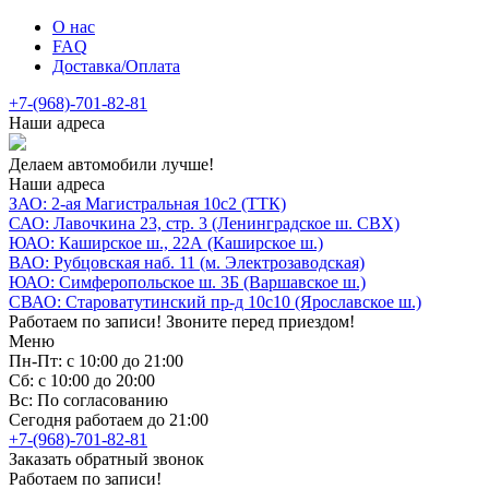
О нас
FAQ
Доставка/Оплата
+7-(968)-701-82-81
Наши адреса
Делаем автомобили лучше!
Наши адреса
ЗАО: 2-ая Магистральная 10с2 (ТТК)
САО: Лавочкина 23, стр. 3 (Ленинградское ш. СВХ)
ЮАО: Каширское ш., 22А (Каширское ш.)
ВАО: Рубцовская наб. 11 (м. Электрозаводская)
ЮАО: Симферопольское ш. 3Б (Варшавское ш.)
СВАО: Староватутинский пр-д 10с10 (Ярославское ш.)
Работаем по записи! Звоните перед приездом!
Меню
Пн-Пт: с 10:00 до 21:00
Сб: с 10:00 до 20:00
Вс: По согласованию
Сегодня работаем до 21:00
+7-(968)-701-82-81
Заказать обратный звонок
Работаем по записи!