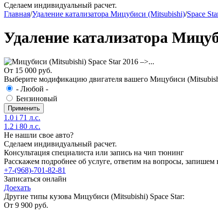
Сделаем индивидуальный расчет.
Главная
/
Удаление катализатора Мицубиси (Mitsubishi)
/
Space Sta
Удаление катализатора Мицубис
От 15 000 руб.
Выберите модификацию двигателя вашего Мицубиси (Mitsubishi) 
- Любой -
Бензиновый
1.0 i 71 л.с.
1.2 i 80 л.с.
Не нашли свое авто?
Сделаем индивидуальный расчет.
Консультация специалиста или запись на чип тюнинг
Расскажем подробнее об услуге, ответим на вопросы, запишем 
+7-(968)-701-82-81
Записаться онлайн
Доехать
Другие типы кузова Мицубиси (Mitsubishi) Space Star:
От 9 900 руб.