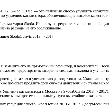
.4 TGI G-Tec 110 л.с. — это отличный способ улучшить характер
 по удалению катализатора, обеспечивающие высокое качество и
лями марки Skoda. Используя передовые технологии и оборудов
низить расходы на его обслуживание.
ашем SkodaOctavia 2013 -> 2017:
 и заменить его на прямоточный резонатор, пламегаситель. Пос
о помогает предотвратить засорение системы выхлопа и улучшит
ности двигателя и увеличению расхода топлива. Удаление нейт
кже помогает продлить срок службы двигателя и системы выхло
даление катализатора в Москве на SkodaOctavia 2013 -> 20171.4
оставить вам профессиональные услуги высочайшего качества.
аших услуг для вашего SkodaOctavia 2013 -> 2017. Доверьтесь 