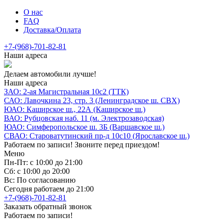
О нас
FAQ
Доставка/Оплата
+7-(968)-701-82-81
Наши адреса
Делаем автомобили лучше!
Наши адреса
ЗАО: 2-ая Магистральная 10с2 (ТТК)
САО: Лавочкина 23, стр. 3 (Ленинградское ш. СВХ)
ЮАО: Каширское ш., 22А (Каширское ш.)
ВАО: Рубцовская наб. 11 (м. Электрозаводская)
ЮАО: Симферопольское ш. 3Б (Варшавское ш.)
СВАО: Староватутинский пр-д 10с10 (Ярославское ш.)
Работаем по записи! Звоните перед приездом!
Меню
Пн-Пт: с 10:00 до 21:00
Сб: с 10:00 до 20:00
Вс: По согласованию
Сегодня работаем до 21:00
+7-(968)-701-82-81
Заказать обратный звонок
Работаем по записи!