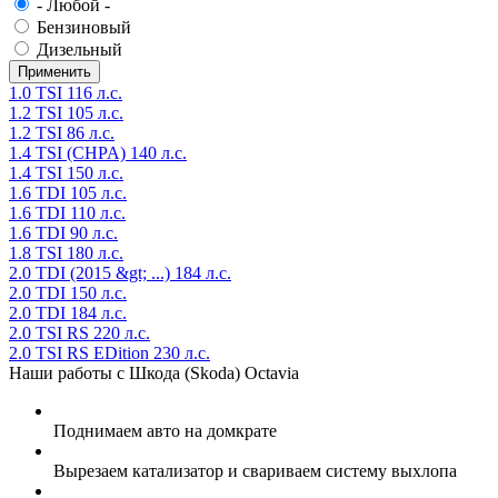
- Любой -
Бензиновый
Дизельный
1.0 TSI 116 л.с.
1.2 TSI 105 л.с.
1.2 TSI 86 л.с.
1.4 TSI (CHPA) 140 л.с.
1.4 TSI 150 л.с.
1.6 TDI 105 л.с.
1.6 TDI 110 л.с.
1.6 TDI 90 л.с.
1.8 TSI 180 л.с.
2.0 TDI (2015 &gt; ...) 184 л.с.
2.0 TDI 150 л.с.
2.0 TDI 184 л.с.
2.0 TSI RS 220 л.с.
2.0 TSI RS EDition 230 л.с.
Наши работы с Шкода (Skoda) Octavia
Поднимаем авто на домкрате
Вырезаем катализатор и свариваем систему выхлопа