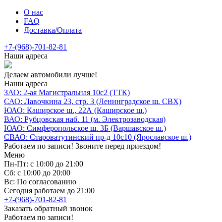
О нас
FAQ
Доставка/Оплата
+7-(968)-701-82-81
Наши адреса
Делаем автомобили лучше!
Наши адреса
ЗАО: 2-ая Магистральная 10с2 (ТТК)
САО: Лавочкина 23, стр. 3 (Ленинградское ш. СВХ)
ЮАО: Каширское ш., 22А (Каширское ш.)
ВАО: Рубцовская наб. 11 (м. Электрозаводская)
ЮАО: Симферопольское ш. 3Б (Варшавское ш.)
СВАО: Староватутинский пр-д 10с10 (Ярославское ш.)
Работаем по записи! Звоните перед приездом!
Меню
Пн-Пт: с 10:00 до 21:00
Сб: с 10:00 до 20:00
Вс: По согласованию
Сегодня работаем до 21:00
+7-(968)-701-82-81
Заказать обратный звонок
Работаем по записи!