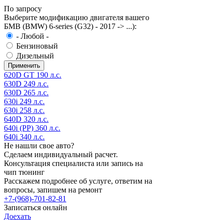
По запросу
Выберите модификацию двигателя вашего
БМВ (BMW) 6-series (G32) - 2017 -> ...):
- Любой -
Бензиновый
Дизельный
620D GT 190 л.с.
630D 249 л.с.
630D 265 л.с.
630i 249 л.с.
630i 258 л.с.
640D 320 л.с.
640i (PP) 360 л.с.
640i 340 л.с.
Не нашли свое авто?
Сделаем индивидуальный расчет.
Консультация специалиста или запись на
чип тюнинг
Расскажем подробнее об услуге, ответим на
вопросы, запишем на ремонт
+7-(968)-701-82-81
Записаться онлайн
Доехать