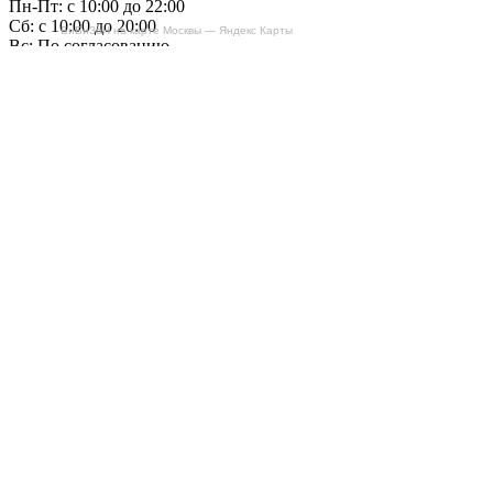
Пн-Пт: с 10:00 до 22:00
Сб: с 10:00 до 20:00
БиБиЗоН на карте Москвы — Яндекс Карты
Вс: По согласованию
Сегодня работаем до 22:00
+7-(968)-701-82-81
Записаться онлайн
Copyright © 2008-2026, ООО “БиБиЗон”.
Все права защищены.
Все товарные знаки, перечисленные на
сайте, являются собственностью их
владельцев
и размещены в информационных целях.
Отзывы
Наши работы
Контакты
+7-(968)-701-82-81
Записаться онлайн
Обратная связь