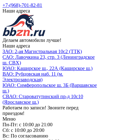
+7-(968)-701-82-81
Наши адреса
Делаем автомобили лучше!
Наши адреса
ЗАО: 2-ая Магистральная 10с2 (ТТК)
САО: Лавочкина 23, стр. 3 (Ленинградское
ш. СВХ)
ЮАО: Каширское ш., 22А (Каширское ш.)
ВАО: Рубцовская наб. 11 (м.
Электрозаводская)
ЮАО: Симферопольское ш. 3Б (Варшавское
ш.)
СВАО: Староватутинский пр-д 10с10
(Ярославское ш.)
Работаем по записи! Звоните перед
приездом!
Меню
Пн-Пт: с 10:00 до 21:00
Сб: с 10:00 до 20:00
Вс: По согласованию