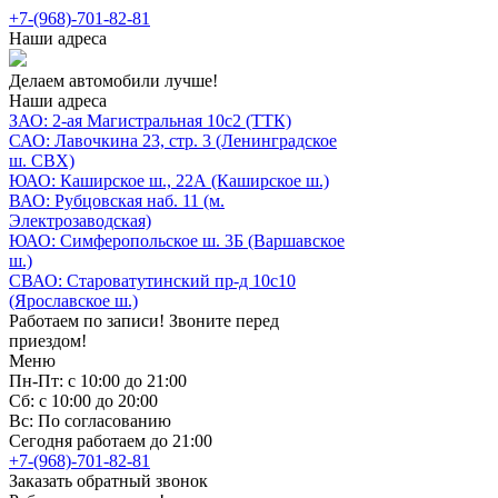
+7-(968)-701-82-81
Наши адреса
Делаем автомобили лучше!
Наши адреса
ЗАО: 2-ая Магистральная 10с2 (ТТК)
САО: Лавочкина 23, стр. 3 (Ленинградское
ш. СВХ)
ЮАО: Каширское ш., 22А (Каширское ш.)
ВАО: Рубцовская наб. 11 (м.
Электрозаводская)
ЮАО: Симферопольское ш. 3Б (Варшавское
ш.)
СВАО: Староватутинский пр-д 10с10
(Ярославское ш.)
Работаем по записи! Звоните перед
приездом!
Меню
Пн-Пт: с 10:00 до 21:00
Сб: с 10:00 до 20:00
Вс: По согласованию
Сегодня работаем до 21:00
+7-(968)-701-82-81
Заказать обратный звонок