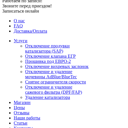
Работаем по записи!
Звоните перед приездом!
Записаться онлайн
О нас
FAQ
Доставка/Оплата
Услуги
Отключение продувки
катализатора (SAP)
Отключение клапана ЕГР
Прошивка под ЕВРО-2
Отключение вихревых заслонок
Отключение и удаление
мочевины AdBlue/BlueTec
Снятие ограничителя скорости
Отключение и удаление
сажевого фильтра (DPF/FAP)
Удаление катализатора
Магазин
Цены
Отзывы
Наши работы
Статьи