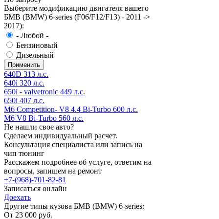
Выберите модификацию двигателя вашего
БМВ (BMW) 6-series (F06/F12/F13) - 2011 ->
2017):
- Любой -
Бензиновый
Дизельный
640D 313 л.с.
640i 320 л.с.
650i - valvetronic 449 л.с.
650i 407 л.с.
M6 Competition- V8 4.4 Bi-Turbo 600 л.с.
M6 V8 Bi-Turbo 560 л.с.
Не нашли свое авто?
Сделаем индивидуальный расчет.
Консультация специалиста или запись на
чип тюнинг
Расскажем подробнее об услуге, ответим на
вопросы, запишем на ремонт
+7-(968)-701-82-81
Записаться онлайн
Доехать
Другие типы кузова БМВ (BMW) 6-series:
От 23 000 руб.