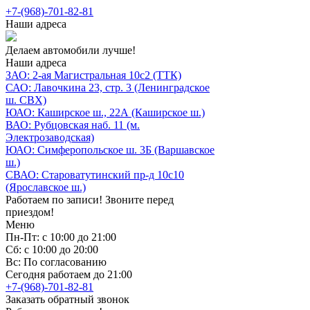
+7-(968)-701-82-81
Наши адреса
Делаем автомобили лучше!
Наши адреса
ЗАО: 2-ая Магистральная 10с2 (ТТК)
САО: Лавочкина 23, стр. 3 (Ленинградское
ш. СВХ)
ЮАО: Каширское ш., 22А (Каширское ш.)
ВАО: Рубцовская наб. 11 (м.
Электрозаводская)
ЮАО: Симферопольское ш. 3Б (Варшавское
ш.)
СВАО: Староватутинский пр-д 10с10
(Ярославское ш.)
Работаем по записи! Звоните перед
приездом!
Меню
Пн-Пт: с 10:00 до 21:00
Сб: с 10:00 до 20:00
Вс: По согласованию
Сегодня работаем до 21:00
+7-(968)-701-82-81
Заказать обратный звонок