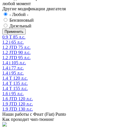
любой момент
Другие модификации двигателя
- Любой -
Бензиновый
Дизельный
0.9 T 85 л.с.
1.2 i 65 л.с.
1.2 JTD 75 л.с.
1.2 JTD 90 л.с.
1.2 JTD 95 л.с.
1.4 i 105 л.с.
1.4 i 77 л.с.
1.4 i 95 л.с.
1.4 T 120 л.с.
1.4 T 135 л.с.
1.4 T 155 л.с.
1.6 i 95 л.с.
1.6 JTD 120 л.с.
1.9 JTD 120 л.с.
1.9 JTD 130 л.с.
Наши работы с Фиат (Fiat) Punto
Как проходит чип-тюнинг