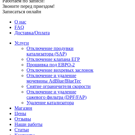
Работаем по записи!
Звоните перед приездом!
Записаться онлайн
О нас
FAQ
Доставка/Оплата
Услуги
Отключение продувки
катализатора (SAP)
Отключение клапана ЕГР
Прошивка под ЕВРО-2
Отключение вихревых заслонок
Отключение и удаление
мочевины AdBlue/BlueTec
Снятие ограничителя скорости
Отключение и удаление
сажевого фильтра (DPF/FAP)
Удаление катализатора
Магазин
Цены
Отзывы
Наши работы
Статьи