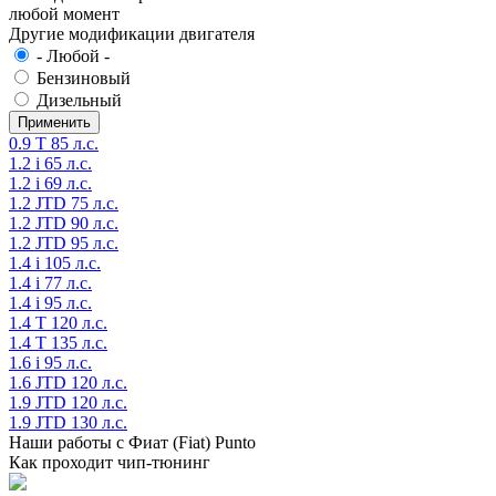
любой момент
Другие модификации двигателя
- Любой -
Бензиновый
Дизельный
0.9 T 85 л.с.
1.2 i 65 л.с.
1.2 i 69 л.с.
1.2 JTD 75 л.с.
1.2 JTD 90 л.с.
1.2 JTD 95 л.с.
1.4 i 105 л.с.
1.4 i 77 л.с.
1.4 i 95 л.с.
1.4 T 120 л.с.
1.4 T 135 л.с.
1.6 i 95 л.с.
1.6 JTD 120 л.с.
1.9 JTD 120 л.с.
1.9 JTD 130 л.с.
Наши работы с Фиат (Fiat) Punto
Как проходит чип-тюнинг