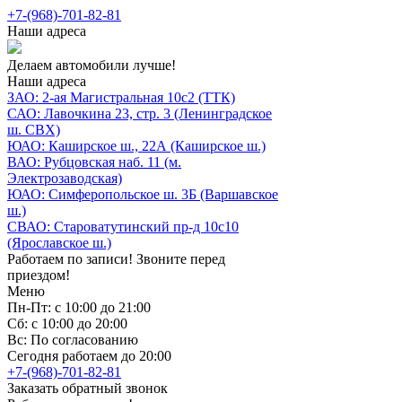
+7-(968)-701-82-81
Наши адреса
Делаем автомобили лучше!
Наши адреса
ЗАО: 2-ая Магистральная 10с2 (ТТК)
САО: Лавочкина 23, стр. 3 (Ленинградское
ш. СВХ)
ЮАО: Каширское ш., 22А (Каширское ш.)
ВАО: Рубцовская наб. 11 (м.
Электрозаводская)
ЮАО: Симферопольское ш. 3Б (Варшавское
ш.)
СВАО: Староватутинский пр-д 10с10
(Ярославское ш.)
Работаем по записи! Звоните перед
приездом!
Меню
Пн-Пт: с 10:00 до 21:00
Сб: с 10:00 до 20:00
Вс: По согласованию
Сегодня работаем до 20:00
+7-(968)-701-82-81
Заказать обратный звонок