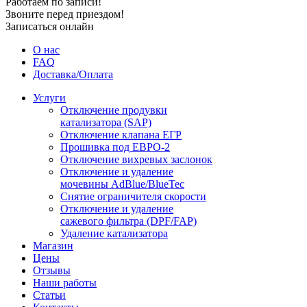
Работаем по записи!
Звоните перед приездом!
Записаться онлайн
О нас
FAQ
Доставка/Оплата
Услуги
Отключение продувки
катализатора (SAP)
Отключение клапана ЕГР
Прошивка под ЕВРО-2
Отключение вихревых заслонок
Отключение и удаление
мочевины AdBlue/BlueTec
Снятие ограничителя скорости
Отключение и удаление
сажевого фильтра (DPF/FAP)
Удаление катализатора
Магазин
Цены
Отзывы
Наши работы
Статьи