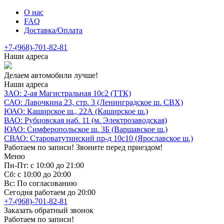
О нас
FAQ
Доставка/Оплата
+7-(968)-701-82-81
Наши адреса
Делаем автомобили лучше!
Наши адреса
ЗАО: 2-ая Магистральная 10с2 (ТТК)
САО: Лавочкина 23, стр. 3 (Ленинградское ш. СВХ)
ЮАО: Каширское ш., 22А (Каширское ш.)
ВАО: Рубцовская наб. 11 (м. Электрозаводская)
ЮАО: Симферопольское ш. 3Б (Варшавское ш.)
СВАО: Староватутинский пр-д 10с10 (Ярославское ш.)
Работаем по записи! Звоните перед приездом!
Меню
Пн-Пт: с 10:00 до 21:00
Сб: с 10:00 до 20:00
Вс: По согласованию
Сегодня работаем до 20:00
+7-(968)-701-82-81
Заказать обратный звонок
Работаем по записи!