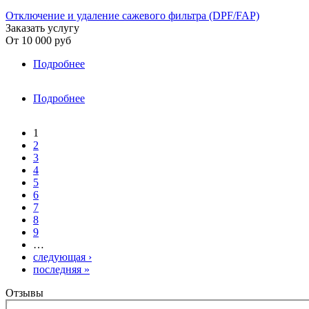
Отключение и удаление сажевого фильтра (DPF/FAP)
Заказать услугу
От
10 000 руб
Подробнее
о Skoda›Superb
Подробнее
о Skoda›Yeti
Страницы
1
2
3
4
5
6
7
8
9
…
следующая ›
последняя »
Отзывы