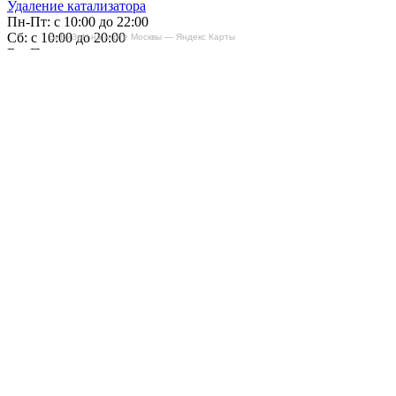
Удаление катализатора
Пн-Пт: с 10:00 до 22:00
Сб: с 10:00 до 20:00
БиБиЗоН на карте Москвы — Яндекс Карты
Вс: По согласованию
Сегодня работаем до 22:00
+7-(968)-701-82-81
Записаться онлайн
Copyright © 2008-2026, ООО “БиБиЗон”.
Все права защищены.
Все товарные знаки, перечисленные на
сайте, являются собственностью их
владельцев
и размещены в информационных целях.
Отзывы
Наши работы
Контакты
+7-(968)-701-82-81
Записаться онлайн
Обратная связь