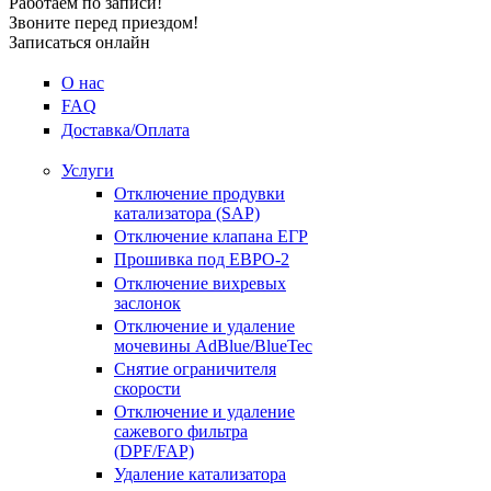
Работаем по записи!
Звоните перед приездом!
Записаться онлайн
О нас
FAQ
Доставка/Оплата
Услуги
Отключение продувки
катализатора (SAP)
Отключение клапана ЕГР
Прошивка под ЕВРО-2
Отключение вихревых
заслонок
Отключение и удаление
мочевины AdBlue/BlueTec
Снятие ограничителя
скорости
Отключение и удаление
сажевого фильтра
(DPF/FAP)
Удаление катализатора