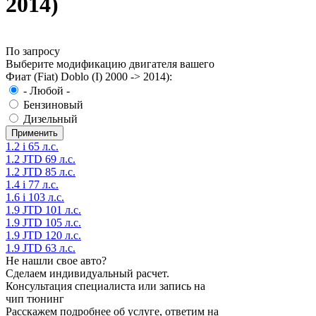
2014)
По запросу
Выберите модификацию двигателя вашего
Фиат (Fiat) Doblo (I) 2000 -> 2014):
- Любой -
Бензиновый
Дизельный
1.2 i 65 л.с.
1.2 JTD 69 л.с.
1.2 JTD 85 л.с.
1.4 i 77 л.с.
1.6 i 103 л.с.
1.9 JTD 101 л.с.
1.9 JTD 105 л.с.
1.9 JTD 120 л.с.
1.9 JTD 63 л.с.
Не нашли свое авто?
Сделаем индивидуальный расчет.
Консультация специалиста или запись на
чип тюнинг
Расскажем подробнее об услуге, ответим на