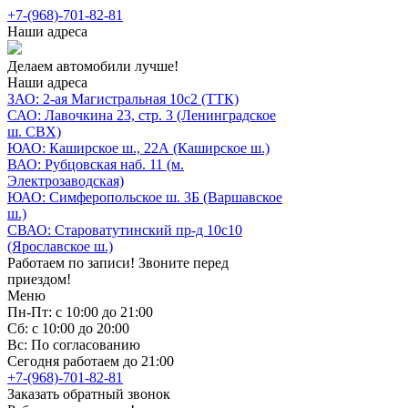
+7-(968)-701-82-81
Наши адреса
Делаем автомобили лучше!
Наши адреса
ЗАО: 2-ая Магистральная 10с2 (ТТК)
САО: Лавочкина 23, стр. 3 (Ленинградское
ш. СВХ)
ЮАО: Каширское ш., 22А (Каширское ш.)
ВАО: Рубцовская наб. 11 (м.
Электрозаводская)
ЮАО: Симферопольское ш. 3Б (Варшавское
ш.)
СВАО: Староватутинский пр-д 10с10
(Ярославское ш.)
Работаем по записи! Звоните перед
приездом!
Меню
Пн-Пт: с 10:00 до 21:00
Сб: с 10:00 до 20:00
Вс: По согласованию
Сегодня работаем до 21:00
+7-(968)-701-82-81
Заказать обратный звонок