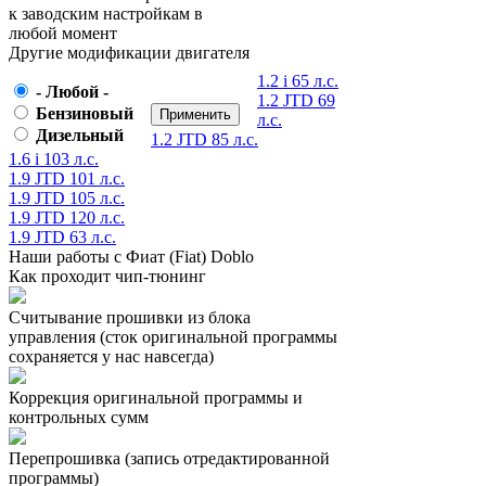
к заводским настройкам в
любой момент
Другие модификации двигателя
1.2 i 65 л.с.
- Любой -
1.2 JTD 69
Бензиновый
л.с.
Дизельный
1.2 JTD 85 л.с.
1.6 i 103 л.с.
1.9 JTD 101 л.с.
1.9 JTD 105 л.с.
1.9 JTD 120 л.с.
1.9 JTD 63 л.с.
Наши работы с Фиат (Fiat) Doblo
Как проходит чип-тюнинг
Считывание прошивки из блока
управления (сток оригинальной программы
сохраняется у нас навсегда)
Коррекция оригинальной программы и
контрольных сумм
Перепрошивка (запись отредактированной
программы)