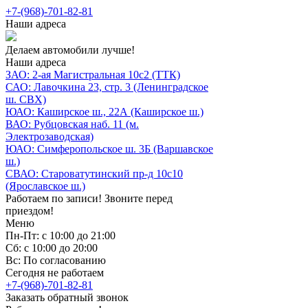
+7-(968)-701-82-81
Наши адреса
Делаем автомобили лучше!
Наши адреса
ЗАО: 2-ая Магистральная 10с2 (ТТК)
САО: Лавочкина 23, стр. 3 (Ленинградское
ш. СВХ)
ЮАО: Каширское ш., 22А (Каширское ш.)
ВАО: Рубцовская наб. 11 (м.
Электрозаводская)
ЮАО: Симферопольское ш. 3Б (Варшавское
ш.)
СВАО: Староватутинский пр-д 10с10
(Ярославское ш.)
Работаем по записи! Звоните перед
приездом!
Меню
Пн-Пт: с 10:00 до 21:00
Сб: с 10:00 до 20:00
Вс: По согласованию
Сегодня не работаем
+7-(968)-701-82-81
Заказать обратный звонок