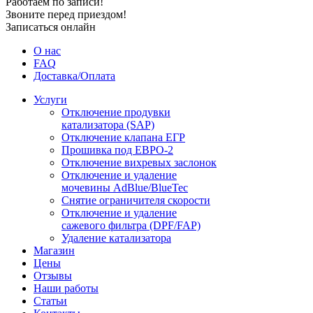
Работаем по записи!
Звоните перед приездом!
Записаться онлайн
О нас
FAQ
Доставка/Оплата
Услуги
Отключение продувки
катализатора (SAP)
Отключение клапана ЕГР
Прошивка под ЕВРО-2
Отключение вихревых заслонок
Отключение и удаление
мочевины AdBlue/BlueTec
Снятие ограничителя скорости
Отключение и удаление
сажевого фильтра (DPF/FAP)
Удаление катализатора
Магазин
Цены
Отзывы
Наши работы
Статьи