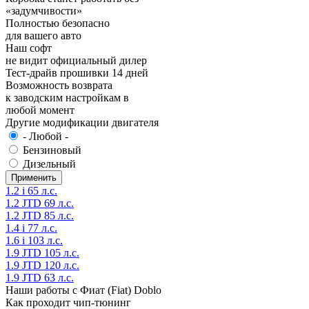
«задумчивости»
Полностью безопасно
для вашего авто
Наш софт
не видит официальный дилер
Тест-драйв прошивки 14 дней
Возможность возврата
к заводским настройкам в
любой момент
Другие модификации двигателя
- Любой -
Бензиновый
Дизельный
1.2 i 65 л.с.
1.2 JTD 69 л.с.
1.2 JTD 85 л.с.
1.4 i 77 л.с.
1.6 i 103 л.с.
1.9 JTD 105 л.с.
1.9 JTD 120 л.с.
1.9 JTD 63 л.с.
Наши работы с Фиат (Fiat) Doblo
Как проходит чип-тюнинг