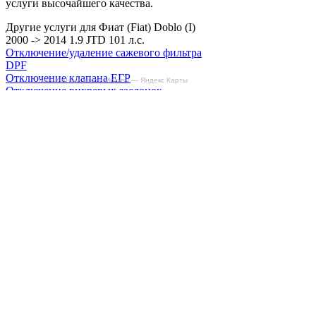
услуги высочайшего качества.
Другие услуги для Фиат (Fiat) Doblo (I)
2000 -> 2014 1.9 JTD 101 л.с.
Отключение/удаление сажевого фильтра
DPF
Отключение клапана ЕГР
БиБиЗоН на карте Москвы — Яндекс Карты
Отключение вихревых заслонок
Снятие ограничителя скорости
Отзывы
Делаем автомобили лучше!
Карта сайта
Конфиденциальность