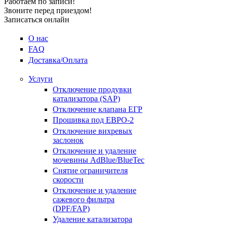
Работаем по записи!
Звоните перед приездом!
Записаться онлайн
О нас
FAQ
Доставка/Оплата
Услуги
Отключение продувки
катализатора (SAP)
Отключение клапана ЕГР
Прошивка под ЕВРО-2
Отключение вихревых
заслонок
Отключение и удаление
мочевины AdBlue/BlueTec
Снятие ограничителя
скорости
Отключение и удаление
сажевого фильтра
(DPF/FAP)
Удаление катализатора