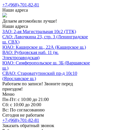
+7-(968)-701-82-81
Наши адреса
Делаем автомобили лучше!
Наши адреса
ЗАО: 2-ая Магистральная 10с2 (ТТК)
САО: Лавочкина 23, стр. 3 (Ленинградское
ш. СВХ)
ЮАО: Каширское ш., 22А (Каширское ш.)
ВАО: Рубцовская наб. 11 (м.
Электрозаводская)
ЮАО: Симферопольское ш. 3Б (Варшавское
ш.)
СВАО: Староватутинский пр-д 10с10
(Ярославское ш.)
Работаем по записи! Звоните перед
приездом!
Меню
Пн-Пт: с 10:00 до 21:00
Сб: с 10:00 до 20:00
Вс: По согласованию
Сегодня не работаем
+7-(968)-701-82-81
Заказать обратный звонок