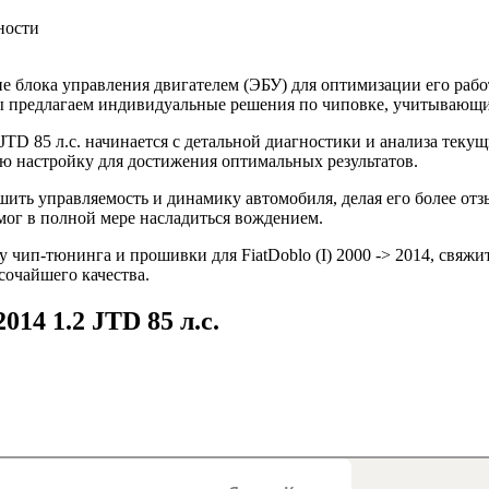
ности
 блока управления двигателем (ЭБУ) для оптимизации его рабо
 Мы предлагаем индивидуальные решения по чиповке, учитывающ
 JTD 85 л.с. начинается с детальной диагностики и анализа тек
 настройку для достижения оптимальных результатов.
учшить управляемость и динамику автомобиля, делая его более о
мог в полной мере насладиться вождением.
чип-тюнинга и прошивки для FiatDoblo (I) 2000 -> 2014, свяжи
сочайшего качества.
2014 1.2 JTD 85 л.с.