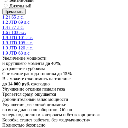
Бензиновый
Дизельный
1.2 i 65 л.с.
1.2 JTD 69 л.с.
1.4 i 77 л.с.
1.6 i 103 л.с.
1.9 JTD 101 л.с.
1.9 JTD 105 л.с.
1.9 JTD 120 л.с.
1.9 JTD 63 л.с.
Увеличение мощности
и крутящего момента
до 40%
,
устранение турбоямы
Снижение расхода топлива
до 15%
Вы можете сэкономить на топливе
до 14 000 руб.
ежегодно
Улучшение отклика педали газа
Трогается сразу, ощущается
дополнительный запас мощности
Улучшение разгонной динамики
во всем диапазоне оборотов. Обгон
теперь под полным контролем и без «сюрпризов»
Коробка станет работать без «задумчивости»
Полностью безопасно