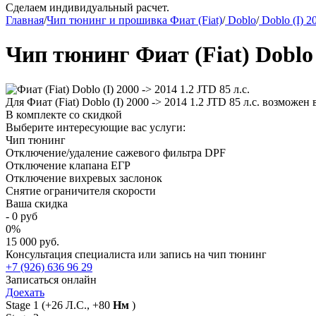
Сделаем индивидуальный расчет.
Главная
/
Чип тюнинг и прошивка Фиат (Fiat)
/
Doblo
/
Doblo (I) 2
Чип тюнинг Фиат (Fiat) Doblo (
Для Фиат (Fiat) Doblo (I) 2000 -> 2014 1.2 JTD 85 л.с. возможе
В комплекте со скидкой
Выберите интересующие вас услуги:
Чип тюнинг
Отключение/удаление сажевого фильтра DPF
Отключение клапана ЕГР
Отключение вихревых заслонок
Снятие ограничителя скорости
Ваша скидка
-
0
руб
0
%
15 000 руб.
Консультация специалиста или запись на чип тюнинг
+7 (926) 636 96 29
Записаться онлайн
Доехать
Stage 1
(+26 Л.С., +80
Нм
)