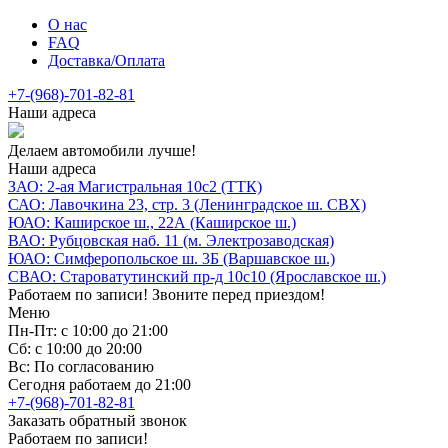
О нас
FAQ
Доставка/Оплата
+7-(968)-701-82-81
Наши адреса
Делаем автомобили лучше!
Наши адреса
ЗАО: 2-ая Магистральная 10с2 (ТТК)
САО: Лавочкина 23, стр. 3 (Ленинградское ш. СВХ)
ЮАО: Каширское ш., 22А (Каширское ш.)
ВАО: Рубцовская наб. 11 (м. Электрозаводская)
ЮАО: Симферопольское ш. 3Б (Варшавское ш.)
СВАО: Староватутинский пр-д 10с10 (Ярославское ш.)
Работаем по записи! Звоните перед приездом!
Меню
Пн-Пт: с 10:00 до 21:00
Сб: с 10:00 до 20:00
Вс: По согласованию
Сегодня работаем до 21:00
+7-(968)-701-82-81
Заказать обратный звонок
Работаем по записи!