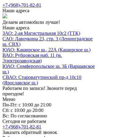
+7-(968)-701-82-81
Наши адреса
Делаем автомобили лучше!
Наши адреса
ЗАО: 2-ая Магистральная 10с2 (ТТК)
САО: Лавочкина 23, стр. 3 (Ленинградское
ш. СВХ)
ЮАО: Каширское ш., 22А (Каширское ш.)
ВАО: Рубцовская наб. 11 (м.
Электрозаводская)
ЮАО: Симферопольское ш. 3Б (Варшавское
ш.)
СВАО: Староватутинский пр-д 10с10
(Ярославское ш.)
Работаем по записи! Звоните перед
приездом!
Меню
Пн-Пт: с 10:00 до 21:00
Сб: с 10:00 до 20:00
Вс: По согласованию
Сегодня не работаем
+7-(968)-701-82-81
Заказать обратный звонок