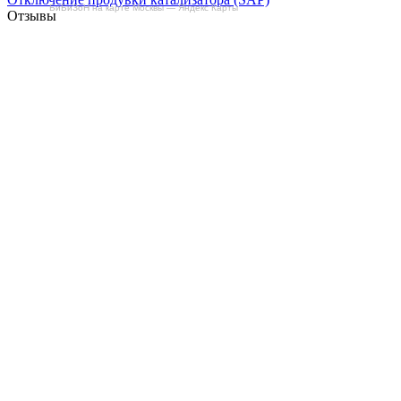
БиБиЗоН на карте Москвы — Яндекс Карты
Отзывы
Делаем автомобили лучше!
Карта сайта
Конфиденциальность
Условия использования
Отключение продувки катализатора (SAP)
Отключение клапана ЕГР
Прошивка под ЕВРО-2
Отключение вихревых заслонок
Отключение и удаление мочевины
AdBlue/BlueTec
Снятие ограничителя скорости