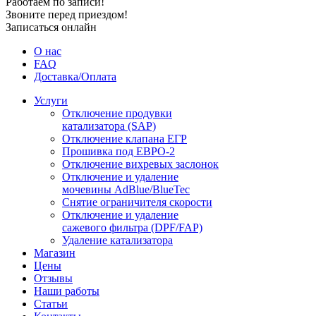
Работаем по записи!
Звоните перед приездом!
Записаться онлайн
О нас
FAQ
Доставка/Оплата
Услуги
Отключение продувки
катализатора (SAP)
Отключение клапана ЕГР
Прошивка под ЕВРО-2
Отключение вихревых заслонок
Отключение и удаление
мочевины AdBlue/BlueTec
Снятие ограничителя скорости
Отключение и удаление
сажевого фильтра (DPF/FAP)
Удаление катализатора
Магазин
Цены
Отзывы
Наши работы
Статьи