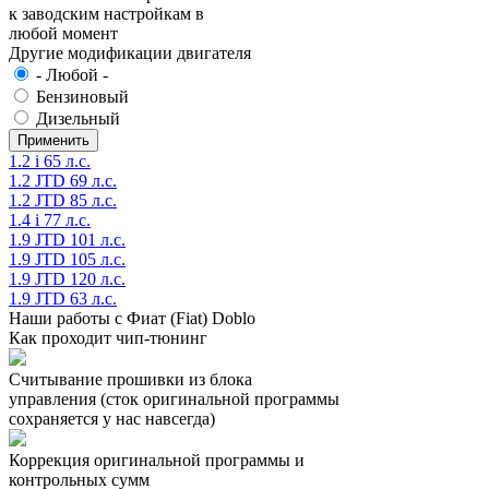
к заводским настройкам в
любой момент
Другие модификации двигателя
- Любой -
Бензиновый
Дизельный
1.2 i 65 л.с.
1.2 JTD 69 л.с.
1.2 JTD 85 л.с.
1.4 i 77 л.с.
1.9 JTD 101 л.с.
1.9 JTD 105 л.с.
1.9 JTD 120 л.с.
1.9 JTD 63 л.с.
Наши работы с Фиат (Fiat) Doblo
Как проходит чип-тюнинг
Считывание прошивки из блока
управления (сток оригинальной программы
сохраняется у нас навсегда)
Коррекция оригинальной программы и
контрольных сумм